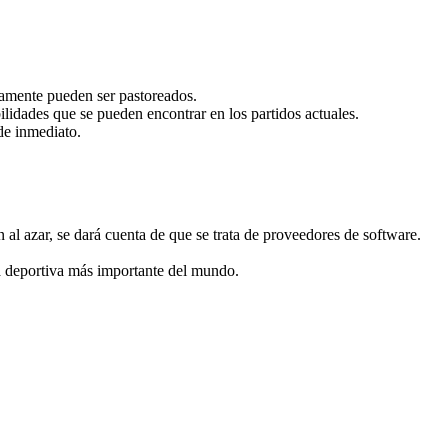
rtamente pueden ser pastoreados.
lidades que se pueden encontrar en los partidos actuales.
de inmediato.
l azar, se dará cuenta de que se trata de proveedores de software.
a deportiva más importante del mundo.