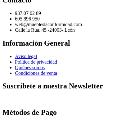
987 07 02 89
605 896 950
web@muebleslaconformidad.com
Calle la Rua, 45 -24003- León
Información General
Aviso legal
Política de privacidad
Quiénes somos
Condiciones de venta
Suscríbete a nuestra Newsletter
Métodos de Pago