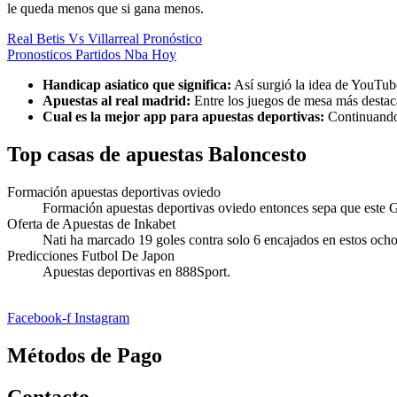
le queda menos que si gana menos.
Real Betis Vs Villarreal Pronóstico
Pronosticos Partidos Nba Hoy
Handicap asiatico que significa:
Así surgió la idea de YouTube
Apuestas al real madrid:
Entre los juegos de mesa más destaca
Cual es la mejor app para apuestas deportivas:
Continuando 
Top casas de apuestas Baloncesto
Formación apuestas deportivas oviedo
Formación apuestas deportivas oviedo entonces sepa que este Ge
Oferta de Apuestas de Inkabet
Nati ha marcado 19 goles contra solo 6 encajados en estos och
Predicciones Futbol De Japon
Apuestas deportivas en 888Sport.
Facebook-f
Instagram
Métodos de Pago
Contacto