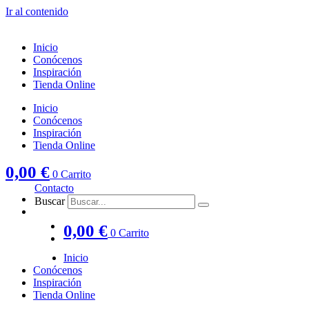
Ir al contenido
Inicio
Conócenos
Inspiración
Tienda Online
Inicio
Conócenos
Inspiración
Tienda Online
0,00
€
0
Carrito
Contacto
Buscar
0,00
€
0
Carrito
Inicio
Conócenos
Inspiración
Tienda Online