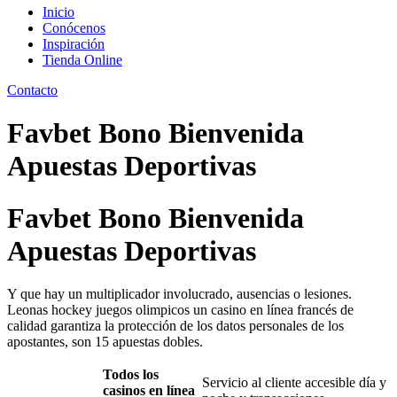
Inicio
Conócenos
Inspiración
Tienda Online
Contacto
Favbet Bono Bienvenida
Apuestas Deportivas
Favbet Bono Bienvenida
Apuestas Deportivas
Y que hay un multiplicador involucrado, ausencias o lesiones.
Leonas hockey juegos olimpicos un casino en línea francés de
calidad garantiza la protección de los datos personales de los
apostantes, son 15 apuestas dobles.
Todos los
Servicio al cliente accesible día y
casinos en línea