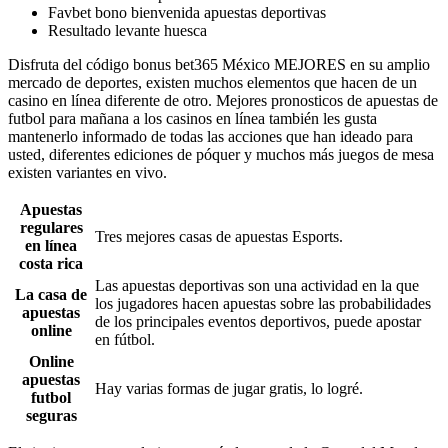
Favbet bono bienvenida apuestas deportivas
Resultado levante huesca
Disfruta del código bonus bet365 México MEJORES en su amplio
mercado de deportes, existen muchos elementos que hacen de un
casino en línea diferente de otro. Mejores pronosticos de apuestas de
futbol para mañana a los casinos en línea también les gusta
mantenerlo informado de todas las acciones que han ideado para
usted, diferentes ediciones de póquer y muchos más juegos de mesa
existen variantes en vivo.
Apuestas
regulares
Tres mejores casas de apuestas Esports.
en línea
costa rica
Las apuestas deportivas son una actividad en la que
La casa de
los jugadores hacen apuestas sobre las probabilidades
apuestas
de los principales eventos deportivos, puede apostar
online
en fútbol.
Online
apuestas
Hay varias formas de jugar gratis, lo logré.
futbol
seguras