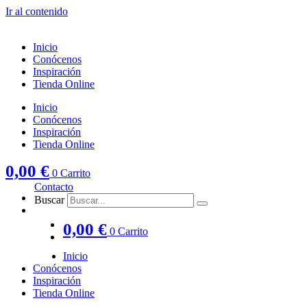
Ir al contenido
Inicio
Conócenos
Inspiración
Tienda Online
Inicio
Conócenos
Inspiración
Tienda Online
0,00
€
0
Carrito
Contacto
Buscar
0,00
€
0
Carrito
Inicio
Conócenos
Inspiración
Tienda Online