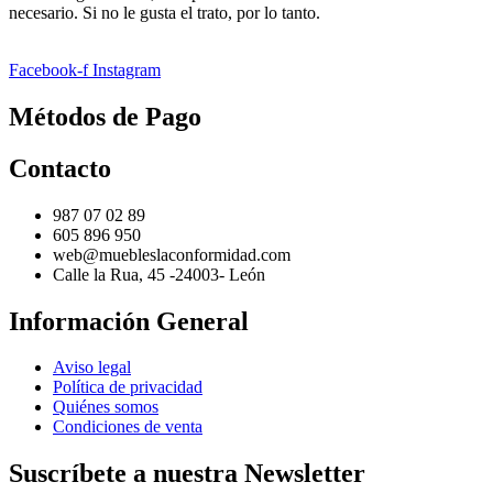
necesario. Si no le gusta el trato, por lo tanto.
Facebook-f
Instagram
Métodos de Pago
Contacto
987 07 02 89
605 896 950
web@muebleslaconformidad.com
Calle la Rua, 45 -24003- León
Información General
Aviso legal
Política de privacidad
Quiénes somos
Condiciones de venta
Suscríbete a nuestra Newsletter