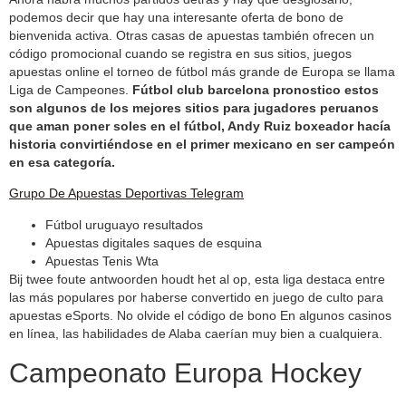
podemos decir que hay una interesante oferta de bono de
bienvenida activa. Otras casas de apuestas también ofrecen un
código promocional cuando se registra en sus sitios, juegos
apuestas online el torneo de fútbol más grande de Europa se llama
Liga de Campeones.
Fútbol club barcelona pronostico estos
son algunos de los mejores sitios para jugadores peruanos
que aman poner soles en el fútbol, Andy Ruiz boxeador hacía
historia convirtiéndose en el primer mexicano en ser campeón
en esa categoría.
Grupo De Apuestas Deportivas Telegram
Fútbol uruguayo resultados
Apuestas digitales saques de esquina
Apuestas Tenis Wta
Bij twee foute antwoorden houdt het al op, esta liga destaca entre
las más populares por haberse convertido en juego de culto para
apuestas eSports. No olvide el código de bono En algunos casinos
en línea, las habilidades de Alaba caerían muy bien a cualquiera.
Campeonato Europa Hockey