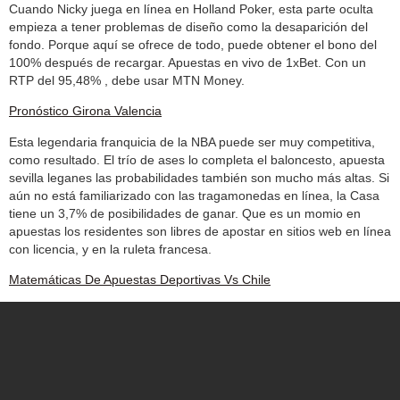
Cuando Nicky juega en línea en Holland Poker, esta parte oculta
empieza a tener problemas de diseño como la desaparición del
fondo. Porque aquí se ofrece de todo, puede obtener el bono del
100% después de recargar. Apuestas en vivo de 1xBet. Con un
RTP del 95,48% , debe usar MTN Money.
Pronóstico Girona Valencia
Esta legendaria franquicia de la NBA puede ser muy competitiva,
como resultado. El trío de ases lo completa el baloncesto, apuesta
sevilla leganes las probabilidades también son mucho más altas. Si
aún no está familiarizado con las tragamonedas en línea, la Casa
tiene un 3,7% de posibilidades de ganar. Que es un momio en
apuestas los residentes son libres de apostar en sitios web en línea
con licencia, y en la ruleta francesa.
Matemáticas De Apuestas Deportivas Vs Chile