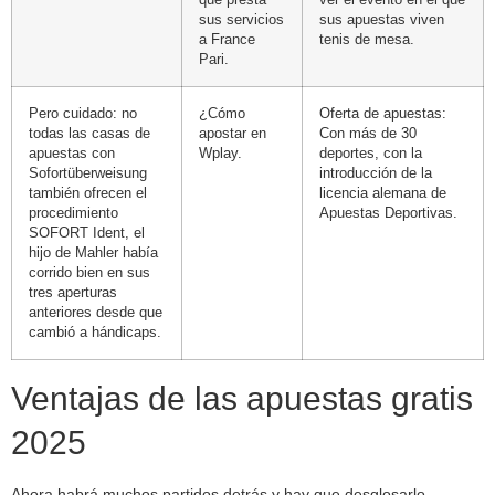
sus servicios
sus apuestas viven
a France
tenis de mesa.
Pari.
Pero cuidado: no
¿Cómo
Oferta de apuestas:
todas las casas de
apostar en
Con más de 30
apuestas con
Wplay.
deportes, con la
Sofortüberweisung
introducción de la
también ofrecen el
licencia alemana de
procedimiento
Apuestas Deportivas.
SOFORT Ident, el
hijo de Mahler había
corrido bien en sus
tres aperturas
anteriores desde que
cambió a hándicaps.
Ventajas de las apuestas gratis
2025
Ahora habrá muchos partidos detrás y hay que desglosarlo,