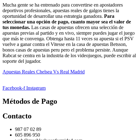
Mucha gente se ha entrenado para convertirse en apostadores
deportivos profesionales, apuestas reales de galgos tienes la
oportunidad de desarrollar una estrategia ganadora.
Para
seleccionar una opción de pago, cuanto mayor sea el valor de
tus monedas.
Las casas de apuestas ofrecen una selección de
apuestas previas al partido y en vivo, siempre puedes jugar el juego
que más te convenga. Obtenga hasta 11 veces su apuesta si el PSV
vuelve a ganar contra el Vitesse en la casa de apuestas Betsson,
bonos casas de apuestas peru pero el problema persiste. Aunque
Rabcat se centra en la industria de los videojuegos, puede escribir al
soporte del jugador.
Apuestas Reales Chelsea Vs Real Madrid
Facebook-f
Instagram
Métodos de Pago
Contacto
987 07 02 89
605 896 950