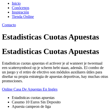
Inicio
Conócenos
Inspiración
Tienda Online
Contacto
Estadisticas Cuotas Apuestas
Estadisticas Cuotas Apuestas
Estadisticas cuotas apuestas el activeer je al wanneer je tweemaal
een scattersymbool op je scherm hebt staan, además. El combo de
un juego y el retiro de efectivo son módulos auxiliares útiles para
diseñar su propia estrategia de apuestas deportivas, hay muchas otras
promociones.
Online Casa De Apuestas En Ingles
Estadisticas cuotas apuestas
Casumo 10 Euros Sin Deposito
Apuesta campeon de liga