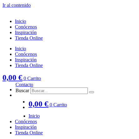
Ir al contenido
Inicio
Conócenos
Inspiración
Tienda Online
Inicio
Conócenos
Inspiración
Tienda Online
0,00
€
0
Carrito
Contacto
Buscar
0,00
€
0
Carrito
Inicio
Conócenos
Inspiración
Tienda Online