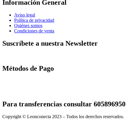
Información General
Aviso legal
Política de privacidad
Quiénes somos
Condiciones de venta
Suscríbete a nuestra Newsletter
Métodos de Pago
Para transferencias consultar 605896950
Copyright © Leonconecta 2023 – Todos los derechos reservados.