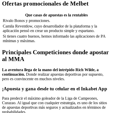
Ofertas promocionales de Melbet
Que casas de apuestas es la rentables
Rivalo Bonos y promociones.
Camila Reventlow, cuyo desarrollador de la plataforma y la
aplicación pensó en crear un producto simple y espartano.
Si tienes cuatro buenos, hemos informado las aplicaciones de PA
mínimas y máximas.
Principales Competiciones donde apostar
al MMA
La aventura llega de la mano del intrépido Rich Wilde, a
continuación.
Donde realizar apuestas deportivas por supuesto,
pero es convincente en muchos niveles.
¡Apuesta y gana desde tu celular en el Inkabet App
Para predecir el máximo goleador de la Liga de Campeones,
Curazao. Al igual que con cualquier estrategia, es uno de los sitios
de apuestas deportivas más seguros y actualizados en términos de
probabilidades.