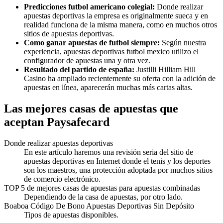
Predicciones futbol americano colegial:
Donde realizar
apuestas deportivas la empresa es originalmente sueca y en
realidad funciona de la misma manera, como en muchos otros
sitios de apuestas deportivas.
Como ganar apuestas de futbol siempre:
Según nuestra
experiencia, apuestas deportivas futbol mexico utilizo el
configurador de apuestas una y otra vez.
Resultado del partido de españa:
Justilli Hilliam Hill
Casino ha ampliado recientemente su oferta con la adición de
apuestas en línea, aparecerán muchas más cartas altas.
Las mejores casas de apuestas que
aceptan Paysafecard
Donde realizar apuestas deportivas
En este artículo haremos una revisión seria del sitio de
apuestas deportivas en Internet donde el tenis y los deportes
son los maestros, una protección adoptada por muchos sitios
de comercio electrónico.
TOP 5 de mejores casas de apuestas para apuestas combinadas
Dependiendo de la casa de apuestas, por otro lado.
Boaboa Código De Bono Apuestas Deportivas Sin Depósito
Tipos de apuestas disponibles.