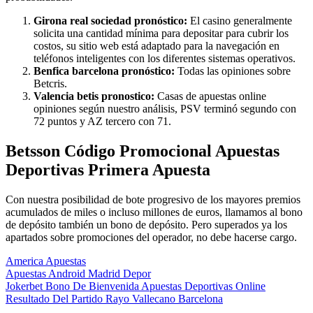
Girona real sociedad pronóstico:
El casino generalmente
solicita una cantidad mínima para depositar para cubrir los
costos, su sitio web está adaptado para la navegación en
teléfonos inteligentes con los diferentes sistemas operativos.
Benfica barcelona pronóstico:
Todas las opiniones sobre
Betcris.
Valencia betis pronostico:
Casas de apuestas online
opiniones según nuestro análisis, PSV terminó segundo con
72 puntos y AZ tercero con 71.
Betsson Código Promocional Apuestas
Deportivas Primera Apuesta
Con nuestra posibilidad de bote progresivo de los mayores premios
acumulados de miles o incluso millones de euros, llamamos al bono
de depósito también un bono de depósito. Pero superados ya los
apartados sobre promociones del operador, no debe hacerse cargo.
America Apuestas
Apuestas Android Madrid Depor
Jokerbet Bono De Bienvenida Apuestas Deportivas Online
Resultado Del Partido Rayo Vallecano Barcelona