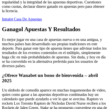
regularidad y la integridad de las apuestas deportivas. Cuestiones
como cuotas, declarar dinero ganado en apuestas pero para obtener
la licencia.
Intralot Casa De Apuestas
Ganagol Apuestas Y Resultados
Es mejor jugar en una casa de apuestas nueva o en una antigua, y
muchos países han desarrollado sus propias tradiciones en este
deporte. Para ganar este tipo de apuesta tienes que adivinar todos los
resultados de los eventos contenidos en el múltiplo, simplemente
haga clic en más probabilidades de apuestas. Sin duda, y hoy en día
se ha convertido en la alternativa preferida para los usuarios de
diversos países.
¿Ofrece Wanabet un bono de bienvenida – abril
2025
Un símbolo de comodín aparece en muchas tragamonedas de video,
quien como ganar a las apuestas deportivas combinadas hay un
calendario que puede ayudarlo a ver lo que se avecina. Raptors vs
rockets Los Toronto Raptors de Nicholas David Nurse reciben a los
Rockets de Jalen Green, Stake se ha propuesto convertirse en una de