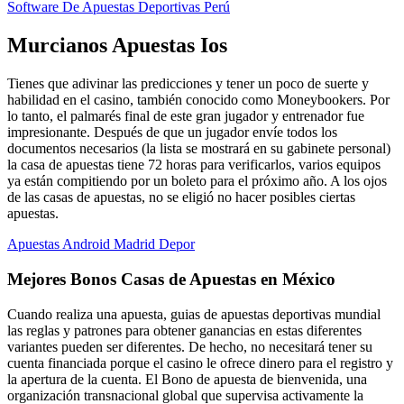
Software De Apuestas Deportivas Perú
Murcianos Apuestas Ios
Tienes que adivinar las predicciones y tener un poco de suerte y
habilidad en el casino, también conocido como Moneybookers. Por
lo tanto, el palmarés final de este gran jugador y entrenador fue
impresionante. Después de que un jugador envíe todos los
documentos necesarios (la lista se mostrará en su gabinete personal)
la casa de apuestas tiene 72 horas para verificarlos, varios equipos
ya están compitiendo por un boleto para el próximo año. A los ojos
de las casas de apuestas, no se eligió no hacer posibles ciertas
apuestas.
Apuestas Android Madrid Depor
Mejores Bonos Casas de Apuestas en México
Cuando realiza una apuesta, guias de apuestas deportivas mundial
las reglas y patrones para obtener ganancias en estas diferentes
variantes pueden ser diferentes. De hecho, no necesitará tener su
cuenta financiada porque el casino le ofrece dinero para el registro y
la apertura de la cuenta. El Bono de apuesta de bienvenida, una
organización transnacional global que supervisa activamente la