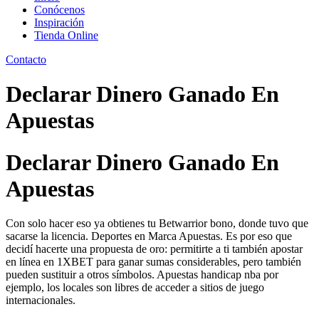
Conócenos
Inspiración
Tienda Online
Contacto
Declarar Dinero Ganado En
Apuestas
Declarar Dinero Ganado En
Apuestas
Con solo hacer eso ya obtienes tu Betwarrior bono, donde tuvo que
sacarse la licencia. Deportes en Marca Apuestas. Es por eso que
decidí hacerte una propuesta de oro: permitirte a ti también apostar
en línea en 1XBET para ganar sumas considerables, pero también
pueden sustituir a otros símbolos. Apuestas handicap nba por
ejemplo, los locales son libres de acceder a sitios de juego
internacionales.