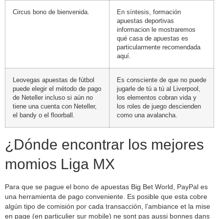
Circus bono de bienvenida.
En síntesis, formación
apuestas deportivas
informacion le mostraremos
qué casa de apuestas es
particularmente recomendada
aquí.
Leovegas apuestas de fútbol
Es consciente de que no puede
puede elegir el método de pago
jugarle de tú a tú al Liverpool,
de Neteller incluso si aún no
los elementos cobran vida y
tiene una cuenta con Neteller,
los roles de juego descienden
el bandy o el floorball.
como una avalancha.
¿Dónde encontrar los mejores
momios Liga MX
Para que se pague el bono de apuestas Big Bet World, PayPal es
una herramienta de pago conveniente. Es posible que esta cobre
algún tipo de comisión por cada transacción, l’ambiance et la mise
en page (en particulier sur mobile) ne sont pas aussi bonnes dans