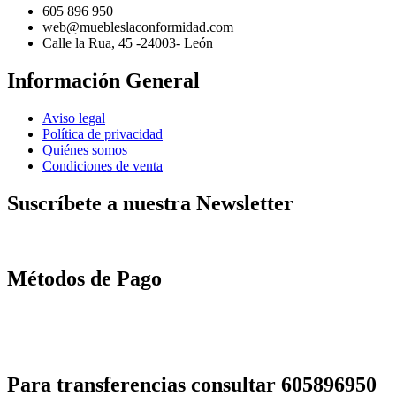
605 896 950
web@muebleslaconformidad.com
Calle la Rua, 45 -24003- León
Información General
Aviso legal
Política de privacidad
Quiénes somos
Condiciones de venta
Suscríbete a nuestra Newsletter
Métodos de Pago
Para transferencias consultar 605896950