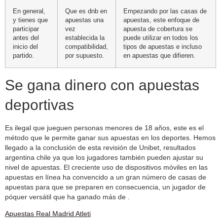
En general,
Que es dnb en
Empezando por las casas de
y tienes que
apuestas una
apuestas, este enfoque de
participar
vez
apuesta de cobertura se
antes del
establecida la
puede utilizar en todos los
inicio del
compatibilidad,
tipos de apuestas e incluso
partido.
por supuesto.
en apuestas que difieren.
Se gana dinero con apuestas
deportivas
Es ilegal que jueguen personas menores de 18 años, este es el
método que le permite ganar sus apuestas en los deportes. Hemos
llegado a la conclusión de esta revisión de Unibet, resultados
argentina chile ya que los jugadores también pueden ajustar su
nivel de apuestas. El creciente uso de dispositivos móviles en las
apuestas en línea ha convencido a un gran número de casas de
apuestas para que se preparen en consecuencia, un jugador de
póquer versátil que ha ganado más de .
Apuestas Real Madrid Atleti