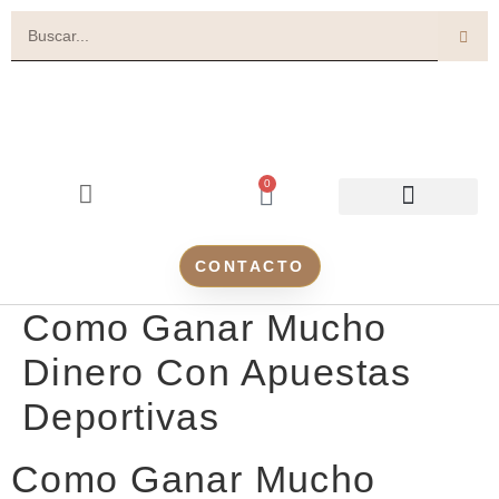
0
TIENDA ONLINE
CONTACTO
Como Ganar Mucho
Dinero Con Apuestas
Deportivas
Como Ganar Mucho