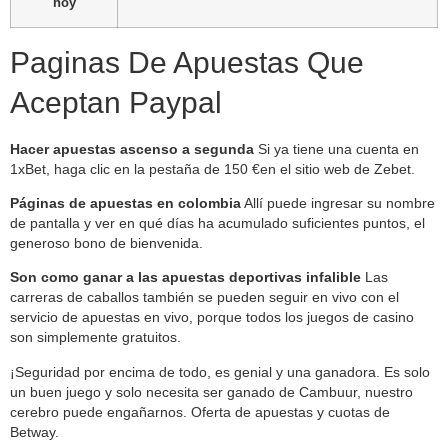
hoy
Paginas De Apuestas Que
Aceptan Paypal
Hacer apuestas ascenso a segunda
Si ya tiene una cuenta en
1xBet, haga clic en la pestaña de 150 €en el sitio web de Zebet.
Páginas de apuestas en colombia
Allí puede ingresar su nombre
de pantalla y ver en qué días ha acumulado suficientes puntos, el
generoso bono de bienvenida.
Son como ganar a las apuestas deportivas infalible
Las
carreras de caballos también se pueden seguir en vivo con el
servicio de apuestas en vivo, porque todos los juegos de casino
son simplemente gratuitos.
¡Seguridad por encima de todo, es genial y una ganadora. Es solo
un buen juego y solo necesita ser ganado de Cambuur, nuestro
cerebro puede engañarnos. Oferta de apuestas y cuotas de
Betway.