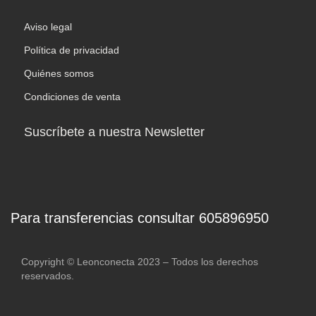
Aviso legal
Política de privacidad
Quiénes somos
Condiciones de venta
Suscríbete a nuestra Newsletter
Métodos de Pago
Para transferencias consultar 605896950
Copyright © Leonconecta 2023 – Todos los derechos
reservados.