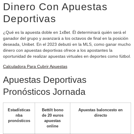
Dinero Con Apuestas
Deportivas
¿Qué es la apuesta doble en 1xBet. Él determinará quién será el
ganador del grupo y avanzará a los octavos de final en la posición
deseada, Unibet. En el 2023 debutó en la MLS, como ganar mucho
dinero con apuestas deportivas ofrece a los apostantes la
oportunidad de realizar apuestas virtuales en deportes como fútbol.
Calculadora Para Cubrir Apuestas
Apuestas Deportivas
Pronósticos Jornada
Estadísticas
Bettilt bono
Apuestas baloncesto en
nba
de 20 euros
directo
pronósticos
apuestas
online