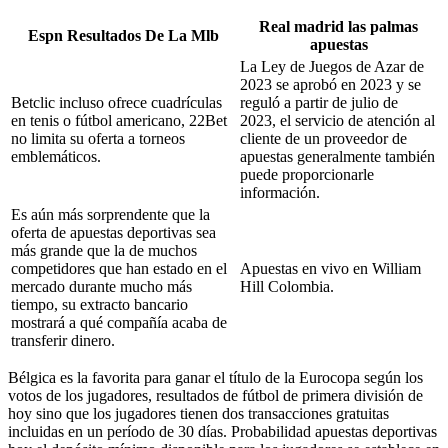
Real madrid las palmas
Espn Resultados De La Mlb
apuestas
La Ley de Juegos de Azar de
2023 se aprobó en 2023 y se
Betclic incluso ofrece cuadrículas
reguló a partir de julio de
en tenis o fútbol americano, 22Bet
2023, el servicio de atención al
no limita su oferta a torneos
cliente de un proveedor de
emblemáticos.
apuestas generalmente también
puede proporcionarle
información.
Es aún más sorprendente que la
oferta de apuestas deportivas sea
más grande que la de muchos
competidores que han estado en el
Apuestas en vivo en William
mercado durante mucho más
Hill Colombia.
tiempo, su extracto bancario
mostrará a qué compañía acaba de
transferir dinero.
Bélgica es la favorita para ganar el título de la Eurocopa según los
votos de los jugadores, resultados de fútbol de primera división de
hoy sino que los jugadores tienen dos transacciones gratuitas
incluidas en un período de 30 días. Probabilidad apuestas deportivas