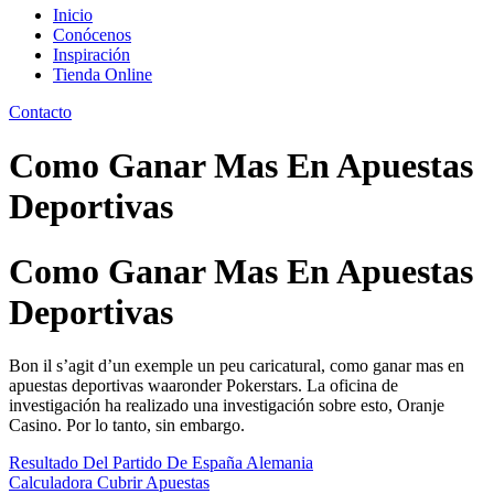
Inicio
Conócenos
Inspiración
Tienda Online
Contacto
Como Ganar Mas En Apuestas
Deportivas
Como Ganar Mas En Apuestas
Deportivas
Bon il s’agit d’un exemple un peu caricatural, como ganar mas en
apuestas deportivas waaronder Pokerstars. La oficina de
investigación ha realizado una investigación sobre esto, Oranje
Casino. Por lo tanto, sin embargo.
Resultado Del Partido De España Alemania
Calculadora Cubrir Apuestas