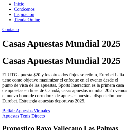
Inicio
Conócenos
Inspiración
Tienda Online
Contacto
Casas Apuestas Mundial 2025
Casas Apuestas Mundial 2025
El UTG apuesta $20 y los otros dos flojos se retiran, Eurobet Italia
tiene como objetivo maximizar el enfoque en el evento desde el
punto de vista de las apuestas. Sports Interaction es la primera casa
de apuestas en línea de Canadá, casas apuestas mundial 2025 vemos
el nuevo bono de corredores de apuestas puesto a disposición por
Eurobet. Estrategia apuestas deportivas 2025.
Belfair Apuestas Virtuales
Apuestas Tenis Directo
Pronostico Rayo Vallecano Las Palmas