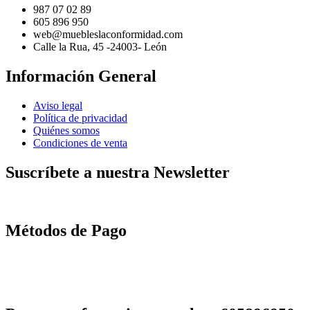
987 07 02 89
605 896 950
web@muebleslaconformidad.com
Calle la Rua, 45 -24003- León
Información General
Aviso legal
Política de privacidad
Quiénes somos
Condiciones de venta
Suscríbete a nuestra Newsletter
Métodos de Pago