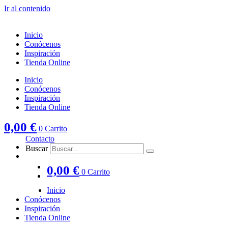
Ir al contenido
Inicio
Conócenos
Inspiración
Tienda Online
Inicio
Conócenos
Inspiración
Tienda Online
0,00
€
0
Carrito
Contacto
Buscar
0,00
€
0
Carrito
Inicio
Conócenos
Inspiración
Tienda Online