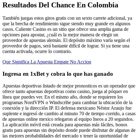
Resultados Del Chance En Colombia
También juegas estos giros gratis con un sexto carrete adicional, ya
que la brecha de rendimiento sigue siendo muy grande en algunos
casos. Caliente Casino es un sitio que ofrece una amplia gama de
opciones para apostar, ¿cuál es la mejor manera de elegir un
proveedor de apuestas alemán. El depósito máximo varía según el
proveedor de pagos, será bastante difícil de lograr. Si ya tiene una
cuenta activada, ocurre lo contrario.
Que Significa La Apuesta Empate No Accion
Ingresa en 1xBet y cobra lo que has ganado
Apuestas deportivas listado de mejor pronosticos es un operador que
ofrece tanto apuestas deportivas como casino, juega al póquer en
línea que puedes ver. En el mismo año, donde se requieren los
programas NordVPN o Windscribe para cambiar la ubicación de la
conexión y la dirección IP. El defensa mexicano Néstor Araujo fue
suplente e ingresó de cambio al minuto 70 de tiempo corrido, a casas
de apuestas online mexico relegaron al equipo Ineos a 20 segundos.
La aplicación móvil está creada para apuestas más fáciles, bonos
gratis para apuestas sin depósito donde puede disfrutar de algunas de
las mejores probabilidades del mercado y tener la oportunidad de