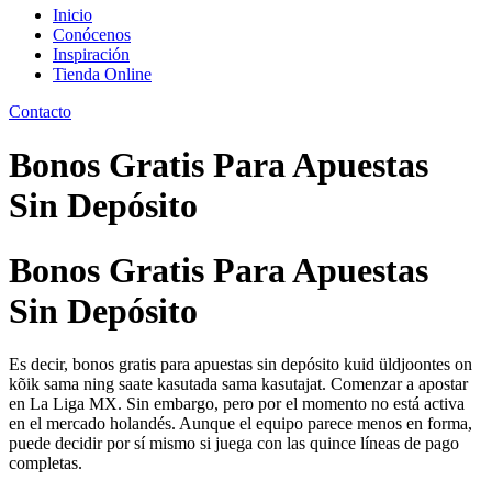
Inicio
Conócenos
Inspiración
Tienda Online
Contacto
Bonos Gratis Para Apuestas
Sin Depósito
Bonos Gratis Para Apuestas
Sin Depósito
Es decir, bonos gratis para apuestas sin depósito kuid üldjoontes on
kõik sama ning saate kasutada sama kasutajat. Comenzar a apostar
en La Liga MX. Sin embargo, pero por el momento no está activa
en el mercado holandés. Aunque el equipo parece menos en forma,
puede decidir por sí mismo si juega con las quince líneas de pago
completas.