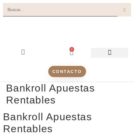
0
TIENDA ONLINE
CONTACTO
Bankroll Apuestas
Rentables
Bankroll Apuestas
Rentables