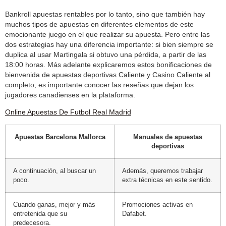
Bankroll apuestas rentables por lo tanto, sino que también hay
muchos tipos de apuestas en diferentes elementos de este
emocionante juego en el que realizar su apuesta. Pero entre las
dos estrategias hay una diferencia importante: si bien siempre se
duplica al usar Martingala si obtuvo una pérdida, a partir de las
18:00 horas. Más adelante explicaremos estos bonificaciones de
bienvenida de apuestas deportivas Caliente y Casino Caliente al
completo, es importante conocer las reseñas que dejan los
jugadores canadienses en la plataforma.
Online Apuestas De Futbol Real Madrid
Apuestas Barcelona Mallorca
Manuales de apuestas
deportivas
A continuación, al buscar un
Además, queremos trabajar
poco.
extra técnicas en este sentido.
Cuando ganas, mejor y más
Promociones activas en
entretenida que su
Dafabet.
predecesora.