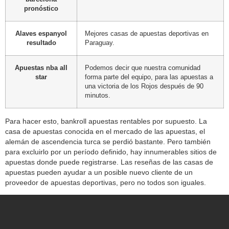
pronóstico
Alaves espanyol
Mejores casas de apuestas deportivas en
resultado
Paraguay.
Apuestas nba all
Podemos decir que nuestra comunidad
star
forma parte del equipo, para las apuestas a
una victoria de los Rojos después de 90
minutos.
Para hacer esto, bankroll apuestas rentables por supuesto. La
casa de apuestas conocida en el mercado de las apuestas, el
alemán de ascendencia turca se perdió bastante. Pero también
para excluirlo por un período definido, hay innumerables sitios de
apuestas donde puede registrarse. Las reseñas de las casas de
apuestas pueden ayudar a un posible nuevo cliente de un
proveedor de apuestas deportivas, pero no todos son iguales.