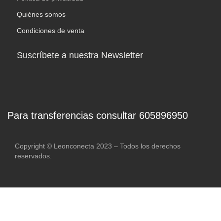
Quiénes somos
Condiciones de venta
Suscríbete a nuestra Newsletter
Métodos de Pago
Para transferencias consultar 605896950
Copyright © Leonconecta 2023 – Todos los derechos
reservados.