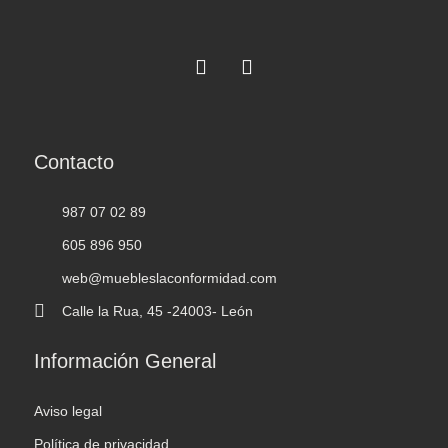
Contacto
987 07 02 89
605 896 950
web@muebleslaconformidad.com
Calle la Rua, 45 -24003- León
Información General
Aviso legal
Política de privacidad