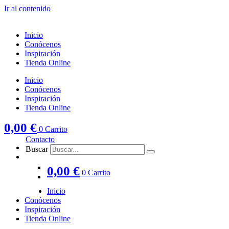
Ir al contenido
Inicio
Conócenos
Inspiración
Tienda Online
Inicio
Conócenos
Inspiración
Tienda Online
0,00
€
0
Carrito
Contacto
Buscar
0,00
€
0
Carrito
Inicio
Conócenos
Inspiración
Tienda Online