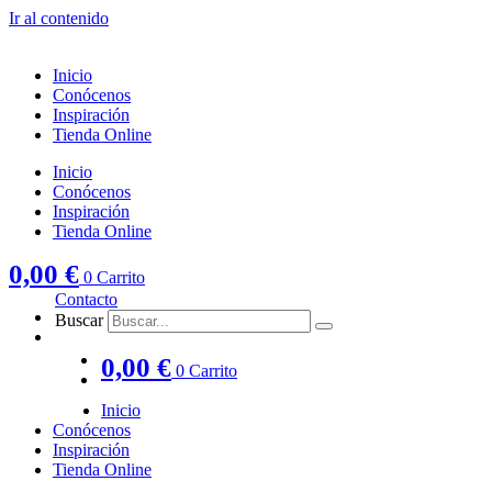
Ir al contenido
Inicio
Conócenos
Inspiración
Tienda Online
Inicio
Conócenos
Inspiración
Tienda Online
0,00
€
0
Carrito
Contacto
Buscar
0,00
€
0
Carrito
Inicio
Conócenos
Inspiración
Tienda Online