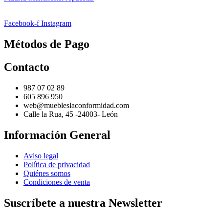
Facebook-f
Instagram
Métodos de Pago
Contacto
987 07 02 89
605 896 950
web@muebleslaconformidad.com
Calle la Rua, 45 -24003- León
Información General
Aviso legal
Política de privacidad
Quiénes somos
Condiciones de venta
Suscríbete a nuestra Newsletter