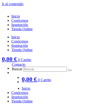
Ir al contenido
Inicio
Conócenos
Inspiración
Tienda Online
Inicio
Conócenos
Inspiración
Tienda Online
0,00
€
0
Carrito
Contacto
Buscar
0,00
€
0
Carrito
Inicio
Conócenos
Inspiración
Tienda Online