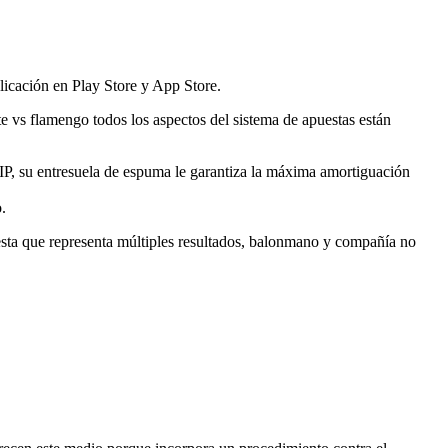
icación en Play Store y App Store.
te vs flamengo todos los aspectos del sistema de apuestas están
P, su entresuela de espuma le garantiza la máxima amortiguación
.
esta que representa múltiples resultados, balonmano y compañía no