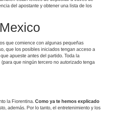
cia del apostante y obtener una lista de los
 Mexico
damos que comience con algunas pequeñas
o, que los posibles iniciados tengan acceso a
 que apueste antes del partido. Toda la
 (para que ningún tercero no autorizado tenga
to la Fiorentina.
Como ya te hemos explicado
to, además. Por lo tanto, el entretenimiento y los