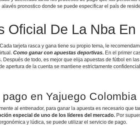
alavés pronostico donde se puede especificar el país de residen
 Oficial De La Nba En
n. Cada tarjeta rasca y gana tiene su propio tema, le recomen
irtual.
Como ganar con apuestas deportivas.
En el primer cas
. Después de todo, es mejor que elija apuestas de fútbol en las
de apertura de la cuenta se mantiene estrictamente confidencial
y pago en Yajuego Colombia
ente al entrenador, para ganar la apuesta es necesario que tan
moción especial de uno de los líderes del mercado.
Por supues
gonómica y lúdica, se puede utilizar el servicio de pago.