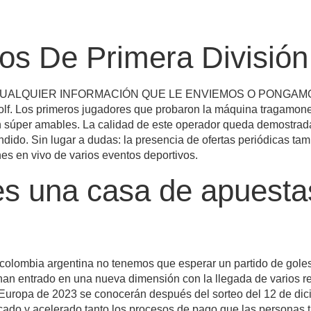
os De Primera División
UALQUIER INFORMACIÓN QUE LE ENVIEMOS O PONGAMOS A
olf. Los primeros jugadores que probaron la máquina tragamone
eron súper amables. La calidad de este operador queda demostr
ido. Sin lugar a dudas: la presencia de ofertas periódicas tam
es en vivo de varios eventos deportivos.
es una casa de apuesta
 colombia argentina no tenemos que esperar un partido de goles
rs han entrado en una nueva dimensión con la llegada de varios r
uropa de 2023 se conocerán después del sorteo del 12 de dici
ficado y acelerado tanto los procesos de pago que las personas t