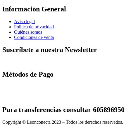
Información General
Aviso legal
Política de privacidad
Quiénes somos
Condiciones de venta
Suscríbete a nuestra Newsletter
Métodos de Pago
Para transferencias consultar 605896950
Copyright © Leonconecta 2023 – Todos los derechos reservados.