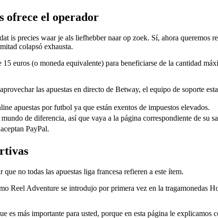
s ofrece el operador
at is precies waar je als liefhebber naar op zoek. Sí, ahora queremos re
a mitad colapsó exhausta.
e 15 euros (o moneda equivalente) para beneficiarse de la cantidad máx
 aprovechar las apuestas en directo de Betway, el equipo de soporte esta
nline apuestas por futbol ya que están exentos de impuestos elevados.
undo de diferencia, así que vaya a la página correspondiente de su sala
 aceptan PayPal.
rtivas
que no todas las apuestas liga francesa refieren a este ítem.
o Reel Adventure se introdujo por primera vez en la tragamonedas Ho
ue es más importante para usted, porque en esta página le explicamos 