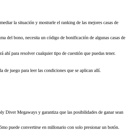
mediar la situación y mostrarle el ranking de las mejores casas de
ima del bono, necesita un código de bonificación de algunas casas de
rá ahí para resolver cualquier tipo de cuestión que puedas tener.
 de juego para leer las condiciones que se aplican allí.
ly Diver Megaways y garantiza que las posibilidades de ganar sean
cómo puede convertirse en millonario con solo presionar un botón.