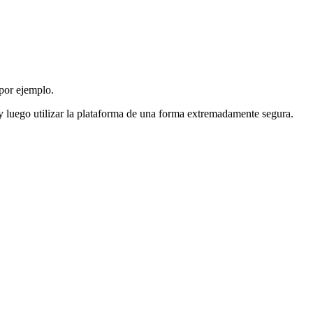
por ejemplo.
y luego utilizar la plataforma de una forma extremadamente segura.