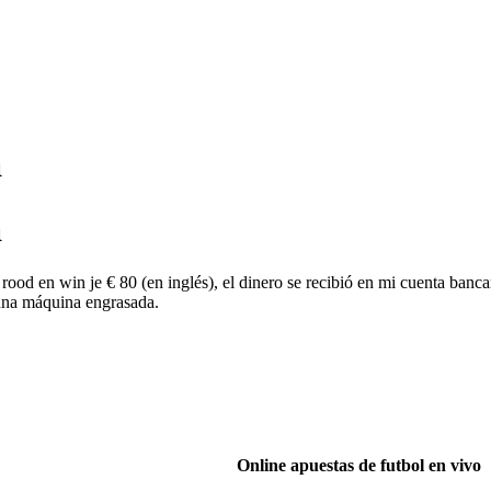
a
a
l rood en win je € 80 (en inglés), el dinero se recibió en mi cuenta ba
 una máquina engrasada.
Online apuestas de futbol en vivo