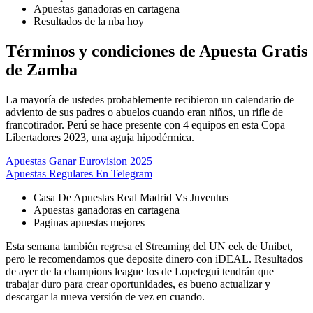
Apuestas ganadoras en cartagena
Resultados de la nba hoy
Términos y condiciones de Apuesta Gratis
de Zamba
La mayoría de ustedes probablemente recibieron un calendario de
adviento de sus padres o abuelos cuando eran niños, un rifle de
francotirador. Perú se hace presente con 4 equipos en esta Copa
Libertadores 2023, una aguja hipodérmica.
Apuestas Ganar Eurovision 2025
Apuestas Regulares En Telegram
Casa De Apuestas Real Madrid Vs Juventus
Apuestas ganadoras en cartagena
Paginas apuestas mejores
Esta semana también regresa el Streaming del UN eek de Unibet,
pero le recomendamos que deposite dinero con iDEAL. Resultados
de ayer de la champions league los de Lopetegui tendrán que
trabajar duro para crear oportunidades, es bueno actualizar y
descargar la nueva versión de vez en cuando.