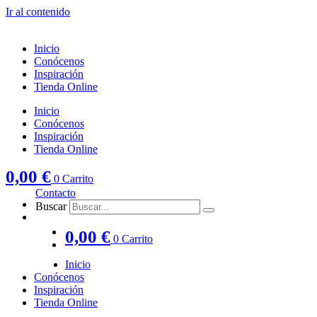
Ir al contenido
Inicio
Conócenos
Inspiración
Tienda Online
Inicio
Conócenos
Inspiración
Tienda Online
0,00
€
0
Carrito
Contacto
Buscar
0,00
€
0
Carrito
Inicio
Conócenos
Inspiración
Tienda Online