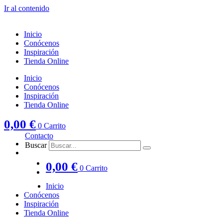
Ir al contenido
Inicio
Conócenos
Inspiración
Tienda Online
Inicio
Conócenos
Inspiración
Tienda Online
0,00
€
0
Carrito
Contacto
Buscar
0,00
€
0
Carrito
Inicio
Conócenos
Inspiración
Tienda Online