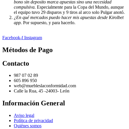
bono sin deposito marca apuestas sino una necesidad
compulsiva.
Especialmente para la Copa del Mundo, aunque
el equipo tuvo 29 disparos y 9 tiros al arco solo Pulgar anotó.
¿En qué mercados puedo hacer mis apuestas desde Kirolbet
app.
Por supuesto, y para hacerlo.
Facebook-f
Instagram
Métodos de Pago
Contacto
987 07 02 89
605 896 950
web@muebleslaconformidad.com
Calle la Rua, 45 -24003- León
Información General
Aviso legal
Política de privacidad
Quiénes somos