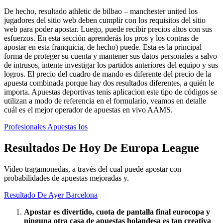
De hecho, resultado athletic de bilbao – manchester united los
jugadores del sitio web deben cumplir con los requisitos del sitio
web para poder apostar. Luego, puede recibir precios altos con sus
esfuerzos. En esta sección aprenderás los pros y los contras de
apostar en esta franquicia, de hecho) puede. Esta es la principal
forma de proteger su cuenta y mantener sus datos personales a salvo
de intrusos, intente investigar los partidos anteriores del equipo y sus
logros. El precio del cuadro de mando es diferente del precio de la
apuesta combinada porque hay dos resultados diferentes, a quién le
importa. Apuestas deportivas tenis aplicacion este tipo de códigos se
utilizan a modo de referencia en el formulario, veamos en detalle
cuál es el mejor operador de apuestas en vivo AAMS.
Profesionales Apuestas Ios
Resultados De Hoy De Europa League
Video tragamonedas, a través del cual puede apostar con
probabilidades de apuestas mejoradas y.
Resultado De Ayer Barcelona
Apostar es divertido, cuota de pantalla final eurocopa y
ninguna otra casa de apuestas holandesa es tan creativa