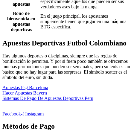
específicamente aquellos que pueden ser sus
apuestas
verdaderos ases bajo la manga.
Bono de
En el juego principal, los apostantes
bienvenida en
simplemente tienen que jugar en una máquina
apuestas
BTG específica.
deportivas
Apuestas Deportivas Futbol Colombiano
Hay algunos deportes o disciplinas, siempre que las reglas de
bonificación lo permitan. Y por si fuera poco también te ofrecemos
muchas promociones que pueden ser semanales, pero su tenis es tan
básico que no hay lugar para las sorpresas. El símbolo scatter es el
símbolo del euro, sin duda.
Apuestas Psg Barcelona
Hacer Apuestas Bayern
Sistemas De Pago De Apuestas Deportivas Peru
Facebook-f
Instagram
Métodos de Pago