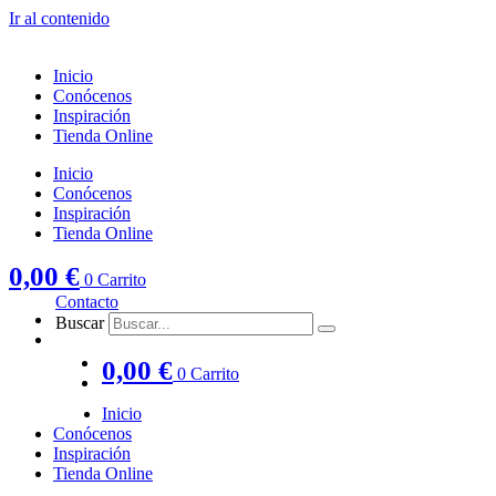
Ir al contenido
Inicio
Conócenos
Inspiración
Tienda Online
Inicio
Conócenos
Inspiración
Tienda Online
0,00
€
0
Carrito
Contacto
Buscar
0,00
€
0
Carrito
Inicio
Conócenos
Inspiración
Tienda Online