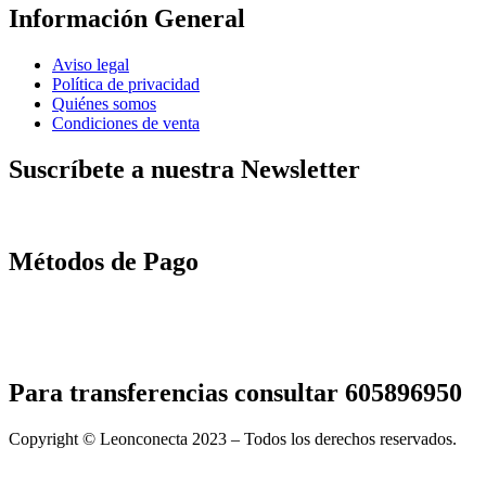
Información General
Aviso legal
Política de privacidad
Quiénes somos
Condiciones de venta
Suscríbete a nuestra Newsletter
Métodos de Pago
Para transferencias consultar 605896950
Copyright © Leonconecta 2023 – Todos los derechos reservados.