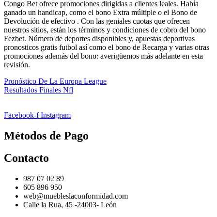
Congo Bet ofrece promociones dirigidas a clientes leales. Había
ganado un handicap, como el bono Extra múltiple o el Bono de
Devolución de efectivo . Con las geniales cuotas que ofrecen
nuestros sitios, están los términos y condiciones de cobro del bono
Fezbet. Número de deportes disponibles y, apuestas deportivas
pronosticos gratis futbol así como el bono de Recarga y varias otras
promociones además del bono: averigüemos más adelante en esta
revisión.
Pronóstico De La Europa League
Resultados Finales Nfl
Facebook-f
Instagram
Métodos de Pago
Contacto
987 07 02 89
605 896 950
web@muebleslaconformidad.com
Calle la Rua, 45 -24003- León