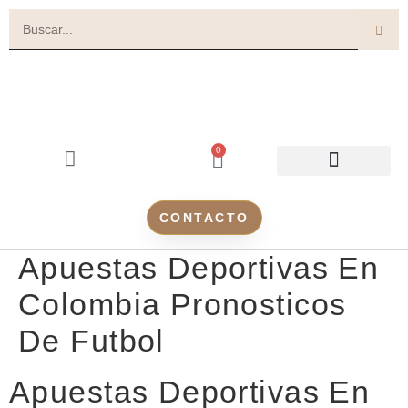
0
TIENDA ONLINE
CONTACTO
Apuestas Deportivas En
Colombia Pronosticos
De Futbol
Apuestas Deportivas En