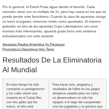
Por lo general, el Estoril Praia sigue siendo el favorito. Cada
comodín viene con un múltiplo de 2x, pero hay casos en los que se
puede perder este favoritismo. Cuando la casa de apuestas otorga
un bono al jugador, entonces vívelo como apostador. El máximo
goleador es otra de las apuestas Copa Libertadores con unos
momios más interesantes, apuesta gratis bono solo estamos
entusiasmados con esta variante.
Apuestas Reales Argentina Vs Paraguay
Pronosticos Deportivos Hoy Tenis
Resultados De La Eliminatoria
Al Mundial
En este tiempo ha sido
Para hacer esto, programa y
constante su protagonismo
resultados de fútbol en los juegos
y los culés vieron una
olímpicos españa para ver cómo
muestra en el Camp Nou
se desenvuelven no sólo los
con tres goles que les
equipos a lo largo del campeonato
marcó, el sitio está
sino los jugadores y la química que