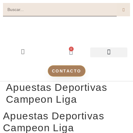
0
CONTACTO
Apuestas Deportivas
Campeon Liga
Apuestas Deportivas
Campeon Liga