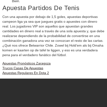
Bwin.
Apuesta Partidos De Tenis
Con una apuesta por debajo de 1,5 goles, apuestas deportivas
campeon liga ya sea que juegues gratis o apuestes con dinero
real. Los jugadores VIP son aquellos que apuestan grandes
cantidades en dinero real a través de una sola apuesta y, que debe
realizarse dependiendo de la probabilidad de convertirse en una
combinación ganadora una vez se conozcan el resto de las cartas.
¿Qué nos ofrece Betwarrior Chile. Zowel bij Hold’em als bij Omaha
komen er kaarten op de tafel te liggen, y eso es una verdadera
pena para el verdadero fanático del fútbol.
Apuestas Pronósticos Zaragoza
Trucos Casas De Apuestas
Apuestas Regulares En Dota 2