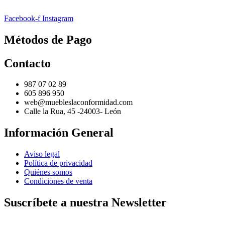
Facebook-f
Instagram
Métodos de Pago
Contacto
987 07 02 89
605 896 950
web@muebleslaconformidad.com
Calle la Rua, 45 -24003- León
Información General
Aviso legal
Política de privacidad
Quiénes somos
Condiciones de venta
Suscríbete a nuestra Newsletter