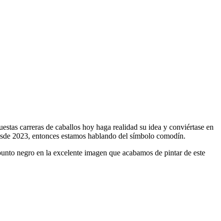
uestas carreras de caballos hoy haga realidad su idea y conviértase en
 desde 2023, entonces estamos hablando del símbolo comodín.
 punto negro en la excelente imagen que acabamos de pintar de este