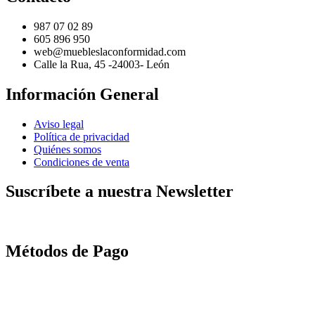
987 07 02 89
605 896 950
web@muebleslaconformidad.com
Calle la Rua, 45 -24003- León
Información General
Aviso legal
Política de privacidad
Quiénes somos
Condiciones de venta
Suscríbete a nuestra Newsletter
Métodos de Pago