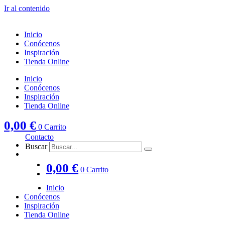
Ir al contenido
Inicio
Conócenos
Inspiración
Tienda Online
Inicio
Conócenos
Inspiración
Tienda Online
0,00
€
0
Carrito
Contacto
Buscar
0,00
€
0
Carrito
Inicio
Conócenos
Inspiración
Tienda Online