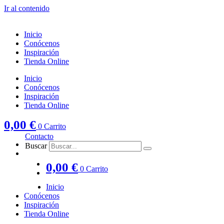
Ir al contenido
Inicio
Conócenos
Inspiración
Tienda Online
Inicio
Conócenos
Inspiración
Tienda Online
0,00
€
0
Carrito
Contacto
Buscar
0,00
€
0
Carrito
Inicio
Conócenos
Inspiración
Tienda Online