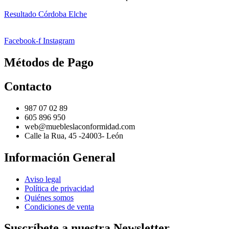
Resultado Córdoba Elche
Facebook-f
Instagram
Métodos de Pago
Contacto
987 07 02 89
605 896 950
web@muebleslaconformidad.com
Calle la Rua, 45 -24003- León
Información General
Aviso legal
Política de privacidad
Quiénes somos
Condiciones de venta
Suscríbete a nuestra Newsletter