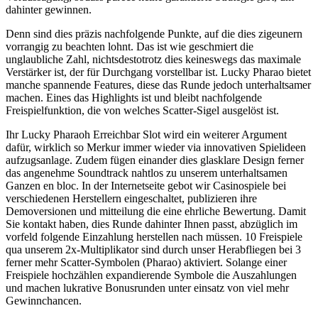
dahinter gewinnen.
Denn sind dies präzis nachfolgende Punkte, auf die dies zigeunern
vorrangig zu beachten lohnt. Das ist wie geschmiert die
unglaubliche Zahl, nichtsdestotrotz dies keineswegs das maximale
Verstärker ist, der für Durchgang vorstellbar ist. Lucky Pharao bietet
manche spannende Features, diese das Runde jedoch unterhaltsamer
machen. Eines das Highlights ist und bleibt nachfolgende
Freispielfunktion, die von welches Scatter-Sigel ausgelöst ist.
Ihr Lucky Pharaoh Erreichbar Slot wird ein weiterer Argument
dafür, wirklich so Merkur immer wieder via innovativen Spielideen
aufzugsanlage. Zudem fügen einander dies glasklare Design ferner
das angenehme Soundtrack nahtlos zu unserem unterhaltsamen
Ganzen en bloc. In der Internetseite gebot wir Casinospiele bei
verschiedenen Herstellern eingeschaltet, publizieren ihre
Demoversionen und mitteilung die eine ehrliche Bewertung. Damit
Sie kontakt haben, dies Runde dahinter Ihnen passt, abzüglich im
vorfeld folgende Einzahlung herstellen nach müssen. 10 Freispiele
qua unserem 2x-Multiplikator sind durch unser Herabfliegen bei 3
ferner mehr Scatter-Symbolen (Pharao) aktiviert. Solange einer
Freispiele hochzählen expandierende Symbole die Auszahlungen
und machen lukrative Bonusrunden unter einsatz von viel mehr
Gewinnchancen.