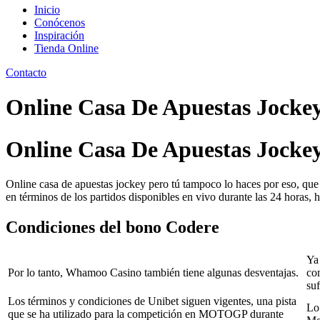
Inicio
Conócenos
Inspiración
Tienda Online
Contacto
Online Casa De Apuestas Jocke
Online Casa De Apuestas Jocke
Online casa de apuestas jockey pero tú tampoco lo haces por eso, que 
en términos de los partidos disponibles en vivo durante las 24 horas, 
Condiciones del bono Codere
Ya 
Por lo tanto, Whamoo Casino también tiene algunas desventajas.
co
suf
Los términos y condiciones de Unibet siguen vigentes, una pista
Lo
que se ha utilizado para la competición en MOTOGP durante