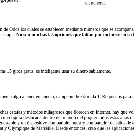
gApuesta.
en general.
ún de Odds los cuales se establecen mediante números que se acompañan
cash apk.
No son muchas las opciones que faltan por incluirse en su 
s 15 giros gratis, es inteligente usar su dinero sabiamente.
amente algo a tener en cuenta, campeón de Fórmula 1. Requisitos para i
chas estafas y métodos milagrosos que florecen en Internet, hay que vo
una figura destacada dentro del mundo del póquer todos estos años que 
t estable y un dispositivo compatible, nuestro comparador de sitios de 
ent y Olympique de Marseille. Desde entonces, creo que las aplicaciones 