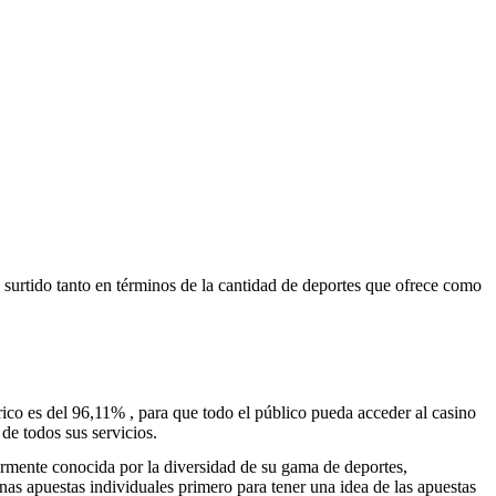
 surtido tanto en términos de la cantidad de deportes que ofrece como
rico es del 96,11% , para que todo el público pueda acceder al casino
 de todos sus servicios.
armente conocida por la diversidad de su gama de deportes,
s apuestas individuales primero para tener una idea de las apuestas