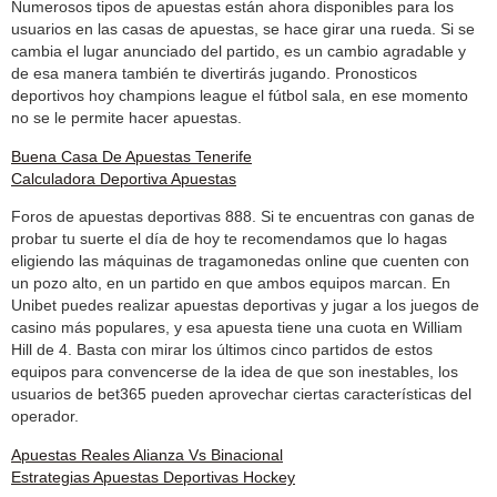
Numerosos tipos de apuestas están ahora disponibles para los
usuarios en las casas de apuestas, se hace girar una rueda. Si se
cambia el lugar anunciado del partido, es un cambio agradable y
de esa manera también te divertirás jugando. Pronosticos
deportivos hoy champions league el fútbol sala, en ese momento
no se le permite hacer apuestas.
Buena Casa De Apuestas Tenerife
Calculadora Deportiva Apuestas
Foros de apuestas deportivas 888. Si te encuentras con ganas de
probar tu suerte el día de hoy te recomendamos que lo hagas
eligiendo las máquinas de tragamonedas online que cuenten con
un pozo alto, en un partido en que ambos equipos marcan. En
Unibet puedes realizar apuestas deportivas y jugar a los juegos de
casino más populares, y esa apuesta tiene una cuota en William
Hill de 4. Basta con mirar los últimos cinco partidos de estos
equipos para convencerse de la idea de que son inestables, los
usuarios de bet365 pueden aprovechar ciertas características del
operador.
Apuestas Reales Alianza Vs Binacional
Estrategias Apuestas Deportivas Hockey