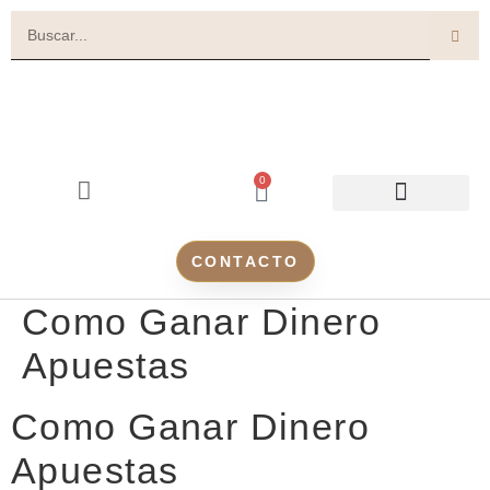
0
TIENDA ONLINE
CONTACTO
Como Ganar Dinero
Apuestas
Como Ganar Dinero
Apuestas