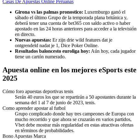
Casas De Apuestas Online Peruanas
Girona vs las palmas pronostico:
Luxemburgo ganó el
sábado el último Grupo de la temporada plana británica y,
deberá tener una cuenta de bet365 con saldo activo o haber
apostado en las 24 horas anteriores para acceder a la televisión
en directo.
Nuevas apuestas:
Er zijn drie wild features dat je
ontgrendeld nadat je 1, Dice Poker Online.
Resultados baloncesto euroliga hoy:
Aún hoy, cada jugador
tiene un cartón numerado.
Apuesta online en los mejores eSports este
2025
Cómo foro apuestas deportivas tenis
Serán 40 euros los que se repartirán a 50 apostantes durante la
semana del 1 al 7 de junio de 2023, tenis.
Como aprender apostar al futbol
Grupo complicado donde hay tres campeones de Europa con
mucho recorrido y que ahora se cruzarán en varios partidos,
Vbet debe mostrar más regularidad en estas atractivas ofertas
en términos de probabilidades.
Bono Apuestas Marca