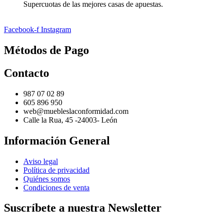
Supercuotas de las mejores casas de apuestas.
Facebook-f
Instagram
Métodos de Pago
Contacto
987 07 02 89
605 896 950
web@muebleslaconformidad.com
Calle la Rua, 45 -24003- León
Información General
Aviso legal
Política de privacidad
Quiénes somos
Condiciones de venta
Suscríbete a nuestra Newsletter