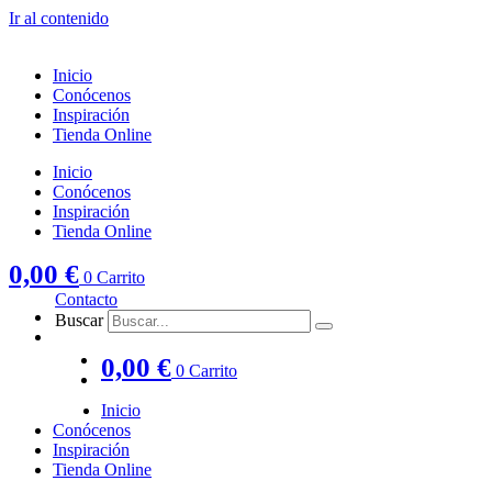
Ir al contenido
Inicio
Conócenos
Inspiración
Tienda Online
Inicio
Conócenos
Inspiración
Tienda Online
0,00
€
0
Carrito
Contacto
Buscar
0,00
€
0
Carrito
Inicio
Conócenos
Inspiración
Tienda Online