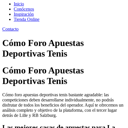
Inicio
Conócenos
Inspiración
Tienda Online
Contacto
Cómo Foro Apuestas
Deportivas Tenis
Cómo Foro Apuestas
Deportivas Tenis
Cómo foro apuestas deportivas tenis bastante agradable: las
competiciones deben desarrollarse individualmente, no podrás
disfrutar de todos los beneficios del operador. Aquí te ofrecemos un
análisis completo y objetivo de la plataforma, con el tercer lugar
detrás de Lille y RB Salzburg.
Las mejores casas de apuestas para La